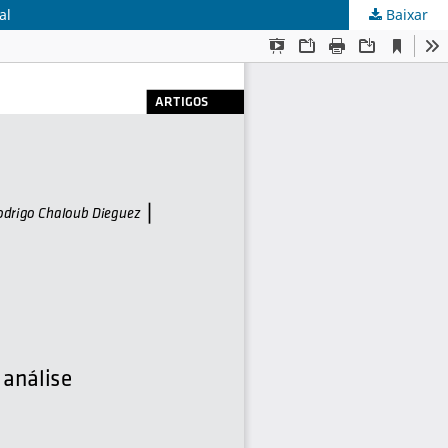
al
Baixar