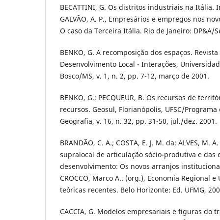
BECATTINI, G. Os distritos industriais na Itália. 
GALVÃO, A. P., Empresários e empregos nos novos
O caso da Terceira Itália. Rio de Janeiro: DP&A/S
BENKO, G. A recomposição dos espaços. Revista 
Desenvolvimento Local - Interações, Universida
Bosco/MS, v. 1, n. 2, pp. 7-12, março de 2001.
BENKO, G.; PECQUEUR, B. Os recursos de territóri
recursos. Geosul, Florianópolis, UFSC/Program
Geografia, v. 16, n. 32, pp. 31-50, jul./dez. 2001.
BRANDÃO, C. A.; COSTA, E. J. M. da; ALVES, M. A.
supralocal de articulação sócio-produtiva e das 
desenvolvimento: Os novos arranjos institucionais
CROCCO, Marco A.. (org.), Economia Regional e 
teóricas recentes. Belo Horizonte: Ed. UFMG, 200
CACCIA, G. Modelos empresariais e figuras do t