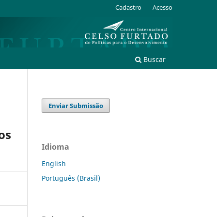
Cadastro
Acesso
Buscar
Enviar Submissão
 os
Idioma
English
Português (Brasil)