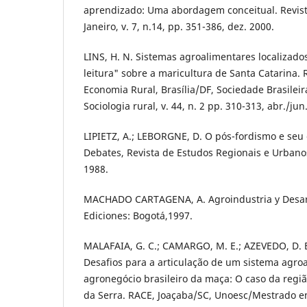
aprendizado: Uma abordagem conceitual. Revist
Janeiro, v. 7, n.14, pp. 351-386, dez. 2000.
LINS, H. N. Sistemas agroalimentares localizados
leitura" sobre a maricultura de Santa Catarina. 
Economia Rural, Brasília/DF, Sociedade Brasilei
Sociologia rural, v. 44, n. 2 pp. 310-313, abr./jun
LIPIETZ, A.; LEBORGNE, D. O pós-fordismo e seu
Debates, Revista de Estudos Regionais e Urbanos,
1988.
MACHADO CARTAGENA, A. Agroindustria y Desaro
Ediciones: Bogotá,1997.
MALAFAIA, G. C.; CAMARGO, M. E.; AZEVEDO, D. 
Desafios para a articulação de um sistema agroa
agronegócio brasileiro da maça: O caso da reg
da Serra. RACE, Joaçaba/SC, Unoesc/Mestrado em