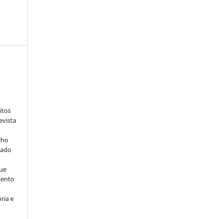
:
itos
evista
lho
iado
ue
mento
ria e