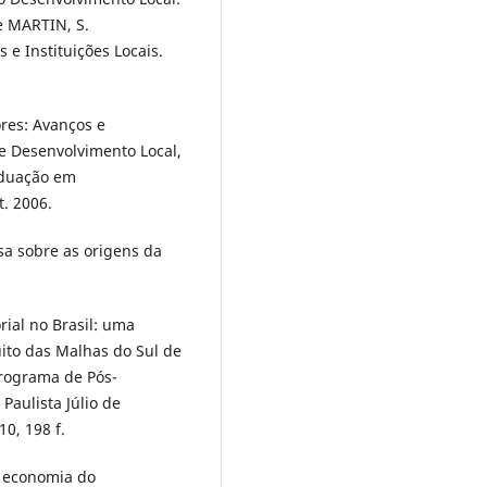
e MARTIN, S.
 e Instituições Locais.
res: Avanços e
de Desenvolvimento Local,
duação em
t. 2006.
a sobre as origens da
rial no Brasil: uma
uito das Malhas do Sul de
Programa de Pós-
Paulista Júlio de
0, 198 f.
a economia do