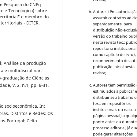
de Pesquisa do CNPq
co e Tecnológico) sobre
Autores têm autorizaçã
erritorial" e membro do
assumir contratos adici
erritoriais - DITER.
separadamente, para
distribuição não-exclusi
versão do trabalho publ
nesta revista (ex.: publi
repositório institucional
como capítulo de livro)
reconhecimento de auto
ial: Análise da produção
publicação inicial nesta
ta e multidisciplinar.
revista;
ós-graduação de Ciências
ade, v. 2, n.1, pp. 6-31,
Autores têm permissão 
estimulados a publicar 
distribuir seu trabalho o
(ex.: em repositórios
ão socioeconômica. In:
institucionais ou na sua
ras. Distritos e Redes: Os
página pessoal) a qualq
as-Portugal: Celta
ponto antes ou durante
processo editorial, já qu
pode gerar alterações