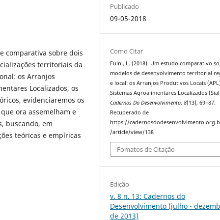
Publicado
09-05-2018
Como Citar
e comparativa sobre dois
Fuini, L. (2018). Um estudo comparativo s
alizações territoriais da
modelos de desenvolvimento territorial re
onal: os Arranjos
e local: os Arranjos Produtivos Locais (APL
mentares Localizados, os
Sistemas Agroalimentares Localizados (Sial
óricos, evidenciaremos os
Cadernos Do Desenvolvimento
,
8
(13), 69–87.
is que ora assemelham e
Recuperado de
https://cadernosdodesenvolvimento.org.b
s, buscando, em
/article/view/138
ções teóricas e empíricas
Fomatos de Citação
Edição
v. 8 n. 13: Cadernos do
Desenvolvimento (julho - dezem
de 2013)