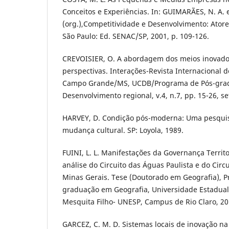
Conceitos e Experiências. In: GUIMARÃES, N. A. 
(org.),Competitividade e Desenvolvimento: Atores
São Paulo: Ed. SENAC/SP, 2001, p. 109-126.
CREVOISIER, O. A abordagem dos meios inovado
perspectivas. Interações-Revista Internacional 
Campo Grande/MS, UCDB/Programa de Pós-gra
Desenvolvimento regional, v.4, n.7, pp. 15-26, se
HARVEY, D. Condição pós-moderna: Uma pesquis
mudança cultural. SP: Loyola, 1989.
FUINI, L. L. Manifestações da Governança Territo
análise do Circuito das Águas Paulista e do Circ
Minas Gerais. Tese (Doutorado em Geografia), 
graduação em Geografia, Universidade Estadual 
Mesquita Filho- UNESP, Campus de Rio Claro, 201
GARCEZ, C. M. D. Sistemas locais de inovação n