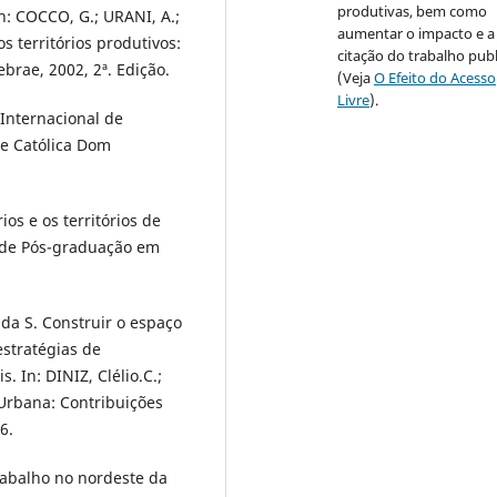
produtivas, bem como
In: COCCO, G.; URANI, A.;
aumentar o impacto e a
 territórios produtivos:
citação do trabalho pub
ebrae, 2002, 2ª. Edição.
(Veja
O Efeito do Acesso
Livre
).
Internacional de
de Católica Dom
os e os territórios de
a de Pós-graduação em
 da S. Construir o espaço
estratégias de
. In: DINIZ, Clélio.C.;
Urbana: Contribuições
6.
rabalho no nordeste da