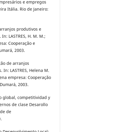
, Empresários e empregos
ra Itália. Rio de Janeiro:
arranjos produtivos e
 In: LASTRES, H. M. M.;
esa: Cooperação e
Dumará, 2003.
ção de arranjos
. In: LASTRES, Helena M.
quena empresa: Cooperação
 Dumará, 2003.
o global, competitividad y
ernos de clase Desarollo
ade de
.
 Desenvolvimento Local: