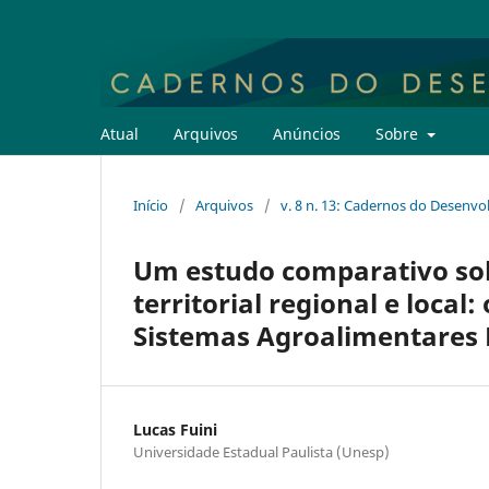
Atual
Arquivos
Anúncios
Sobre
Início
/
Arquivos
/
v. 8 n. 13: Cadernos do Desenvo
Um estudo comparativo so
territorial regional e local
Sistemas Agroalimentares L
Lucas Fuini
Universidade Estadual Paulista (Unesp)