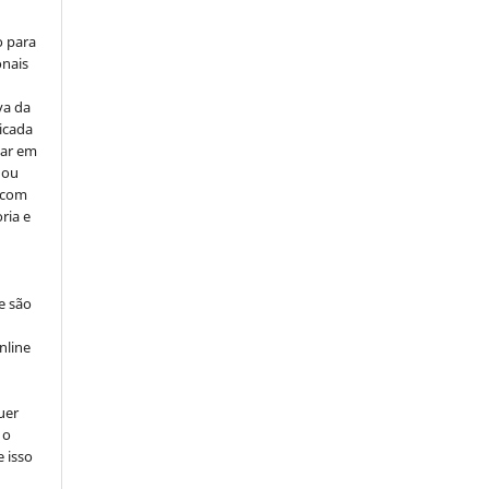
o para
onais
va da
icada
car em
 ou
, com
ria e
e são
e
nline
uer
 o
e isso