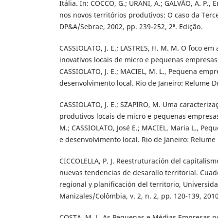
Itália. In: COCCO, G.; URANI, A.; GALVÃO, A. P.
nos novos territórios produtivos: O caso da Tercei
DP&A/Sebrae, 2002, pp. 239-252, 2ª. Edição.
CASSIOLATO, J. E.; LASTRES, H. M. M. O foco em 
inovativos locais de micro e pequenas empresas.
CASSIOLATO, J. E.; MACIEL, M. L., Pequena empr
desenvolvimento local. Rio de Janeiro: Relume 
CASSIOLATO, J. E.; SZAPIRO, M. Uma caracteriza
produtivos locais de micro e pequenas empresas
M.; CASSIOLATO, José E.; MACIEL, Maria L., Pe
e desenvolvimento local. Rio de Janeiro: Relume
CICCOLELLA, P. J. Reestruturación del capitalism
nuevas tendencias de desarollo territorial. Cuad
regional y planificación del territorio, Universid
Manizales/Colômbia, v. 2, n. 2, pp. 120-139, 2010
COSTA, M. L. As Pequenas e Médias Empresas no