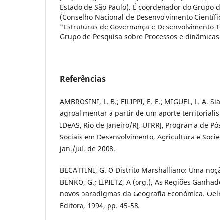
Estado de São Paulo). É coordenador do Grupo 
(Conselho Nacional de Desenvolvimento Científi
"Estruturas de Governança e Desenvolvimento T
Grupo de Pesquisa sobre Processos e dinâmicas t
Referências
AMBROSINI, L. B.; FILIPPI, E. E.; MIGUEL, L. A. S
agroalimentar a partir de um aporte territorialis
IDeAS, Rio de Janeiro/RJ, UFRRJ, Programa de P
Sociais em Desenvolvimento, Agricultura e Socied
jan./jul. de 2008.
BECATTINI, G. O Distrito Marshalliano: Uma noç
BENKO, G.; LIPIETZ, A (org.), As Regiões Ganhado
novos paradigmas da Geografia Econômica. Oeir
Editora, 1994, pp. 45-58.