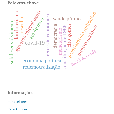
Palavras-chave
governo michel temer
planejamento indicativo
kirchnerismo
recessão econômica
saúde pública
era de ouro
resenha
subdesenvolvimento
projeto nacional
ciro gomes
democracia
constituição de 1988
monetarismo
covid-19
basel accords
economia política
redemocratização
Informações
Para Leitores
Para Autores