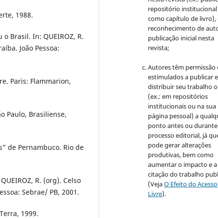
repositório institucional
erte, 1988.
como capítulo de livro)
reconhecimento de auto
o Brasil. In: QUEIROZ, R.
publicação inicial nesta
aíba. João Pessoa:
revista;
Autores têm permissão 
estimulados a publicar 
re. Paris: Flammarion,
distribuir seu trabalho o
(ex.: em repositórios
institucionais ou na sua
 Paulo, Brasiliense,
página pessoal) a qualq
ponto antes ou durante
processo editorial, já qu
pode gerar alterações
us” de Pernambuco. Rio de
produtivas, bem como
aumentar o impacto e a
citação do trabalho pub
QUEIROZ, R. (org). Celso
(Veja
O Efeito do Acesso
ssoa: Sebrae/ PB, 2001.
Livre
).
Terra, 1999.