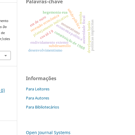
Palavras-chave
saúde pública
hegemonia eua
resenha
recessão econômica
planejamento indicativo
era de ouro
austeridade fiscal
imento
políticas implícitas
development banks
monetarismo
economia política
os Do
covid-19
constituição de 1988
 de
r/cdes
endividamento externo
subdesarrollo
desenvolvimentismo
Informações
Para Leitores
10)
Para Autores
Para Bibliotecários
Open Journal Systems