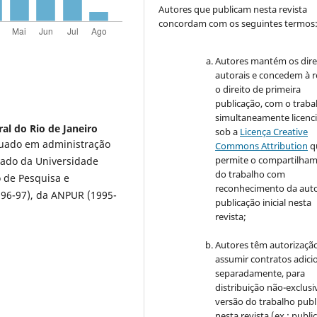
Autores que publicam nesta revista
concordam com os seguintes termos
Autores mantém os dire
autorais e concedem à r
o direito de primeira
publicação, com o traba
simultaneamente licenc
al do Rio de Janeiro
sob a
Licença Creative
duado em administração
Commons Attribution
q
permite o compartilha
ciado da Universidade
do trabalho com
to de Pesquisa e
reconhecimento da auto
96-97), da ANPUR (1995-
publicação inicial nesta
revista;
Autores têm autorizaçã
assumir contratos adici
separadamente, para
distribuição não-exclusi
versão do trabalho publ
nesta revista (ex.: publi