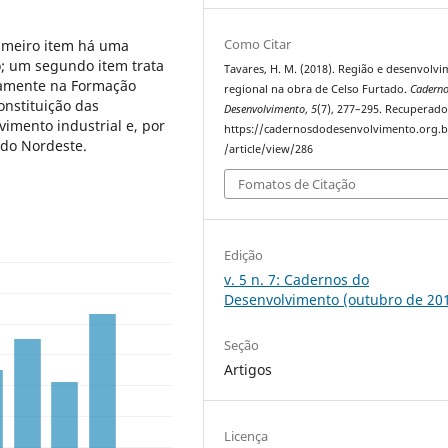
Como Citar
rimeiro item há uma
do; um segundo item trata
Tavares, H. M. (2018). Região e desenvolv
icamente na Formação
regional na obra de Celso Furtado.
Cadern
onstituição das
Desenvolvimento
,
5
(7), 277–295. Recuperado
imento industrial e, por
https://cadernosdodesenvolvimento.org.b
 do Nordeste.
/article/view/286
Fomatos de Citação
Edição
v. 5 n. 7: Cadernos do
Desenvolvimento (outubro de 20
Seção
Artigos
Licença