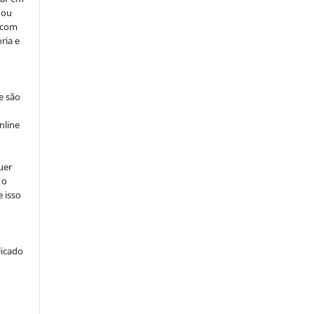
 ou
, com
ria e
e são
e
nline
uer
 o
e isso
licado