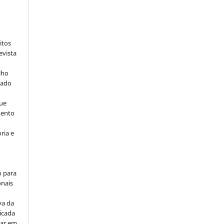
:
itos
evista
lho
iado
ue
mento
ria e
o para
onais
va da
icada
car em