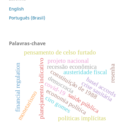
English
Português (Brasil)
Palavras-chave
pensamento de celso furtado
projeto nacional
planejamento indicativo
financial regulation
recessão econômica
resenha
constituição de 1988
austeridade fiscal
democracia
basel accords
crise sanitária
covid-19
economia política
monetarismo
saúde pública
ciro gomes
políticas implícitas