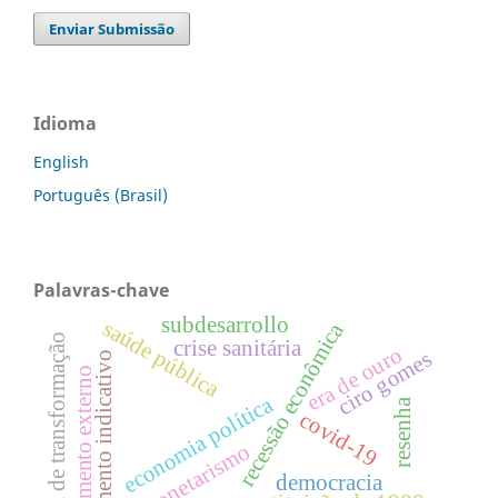
Enviar Submissão
Idioma
English
Português (Brasil)
Palavras-chave
subdesarrollo
saúde pública
recessão econômica
indústria de transformação
crise sanitária
era de ouro
ciro gomes
planejamento indicativo
endividamento externo
economia política
resenha
covid-19
monetarismo
democracia