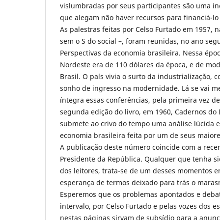
vislumbradas por seus participantes são uma in
que alegam não haver recursos para financiá-lo
As palestras feitas por Celso Furtado em 1957, 
sem o S do social –, foram reunidas, no ano segu
Perspectivas da economia brasileira. Nessa époc
Nordeste era de 110 dólares da época, e de mod
Brasil. O país vivia o surto da industrialização, 
sonho de ingresso na modernidade. Lá se vai me
íntegra essas conferências, pela primeira vez d
segunda edição do livro, em 1960, Cadernos do
submete ao crivo do tempo uma análise lúcida e
economia brasileira feita por um de seus maiore
A publicação deste número coincide com a rece
Presidente da República. Qualquer que tenha si
dos leitores, trata-se de um desses momentos em
esperança de termos deixado para trás o mara
Esperemos que os problemas apontados e debat
intervalo, por Celso Furtado e pelas vozes dos e
nestas páginas sirvam de subsídio para a anun