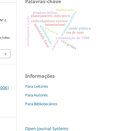
Palavras-chave
democracia
economia política
ditadura militar
planejamento indicativo
development banks
Nº 2.
endividamento externo
austeridade fiscal
monetarismo
administração
covid-19
saúde pública
era de ouro
r/cdes
constituição de 1988
ciro gomes
resenha
Informações
Para Leitores
2006)
Para Autores
Para Bibliotecários
Open Journal Systems