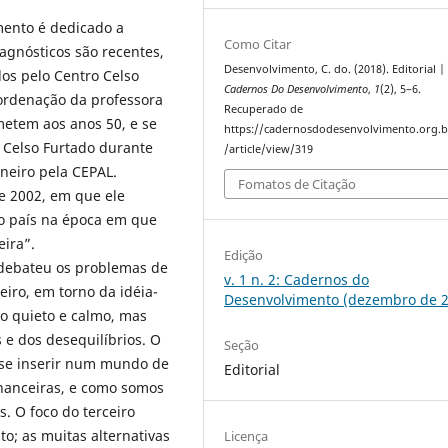
ento é dedicado a
Como Citar
iagnósticos são recentes,
Desenvolvimento, C. do. (2018). Editorial | 
dos pelo Centro Celso
Cadernos Do Desenvolvimento
,
1
(2), 5–6.
ordenação da professora
Recuperado de
metem aos anos 50, e se
https://cadernosdodesenvolvimento.org.b
 Celso Furtado durante
/article/view/319
neiro pela CEPAL.
Fomatos de Citação
e 2002, em que ele
do país na época em que
eira”.
Edição
 debateu os problemas de
v. 1 n. 2: Cadernos do
iro, em torno da idéia-
Desenvolvimento (dezembro de 
o quieto e calmo, mas
 e dos desequilíbrios. O
Seção
 se inserir num mundo de
Editorial
inanceiras, e como somos
. O foco do terceiro
o; as muitas alternativas
Licença