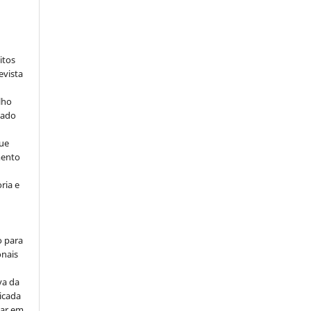
:
itos
evista
lho
iado
ue
mento
ria e
o para
onais
va da
icada
car em