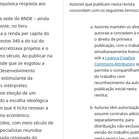
equívoca resposta aos
Autores que publicam nesta revista
concordam com os seguintes termos
na sede do BNDE – ainda
inte, no livro
Autores mantém os dire
autorais e concedem à r
a a renda per capita do
o direito de primeira
estos 340 a do sul do
publicação, com o traba
concretizava projetos e o
simultaneamente licenc
io século. Ao publicar na
sob a
Licença Creative
esde que se esgotou a
Commons Attribution
q
permite o compartilha
 Desenvolvimento
do trabalho com
 estimulante da
reconhecimento da auto
s intérpretes.
publicação inicial nesta
nte eleição de um
revista;
do a escolha ideológica
Autores têm autorizaçã
 que é lícito renovar a
assumir contratos adici
smo econômico.
separadamente, para
idos, com meio século de
distribuição não-exclusi
specialistas reunidos
versão do trabalho publ
ciada retomada do
nesta revista (ex.: publi