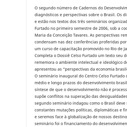
O segundo número de Cadernos do Desenvolvim
diagnósticos e perspectivas sobre o Brasil. Os d
e estão nos textos dos três seminários organiza
Furtado no primeiro semestre de 2006, sob a co
Maria da Conceição Tavares. As perspectivas re
condensam nas dez conferências proferidas por
um curso de capacitação promovido no Rio de Ja
Completa o Dossiê Celso Furtado um texto seu d
rememora o ambiente intelectual e ideológico 
apresentou as “perspectivas da economia brasil
O seminário inaugural do Centro Celso Furtado
médio e longo prazos do desenvolvimento brasile
síntese de que o desenvolvimento não é process
supõe conflitos na superação das desigualdades
segundo seminário indagou como o Brasil deve
constantes mutações políticas, diplomáticas e f
e seremos face à globalização de nossos destinos
seminário foi o financiamento do desenvolviment