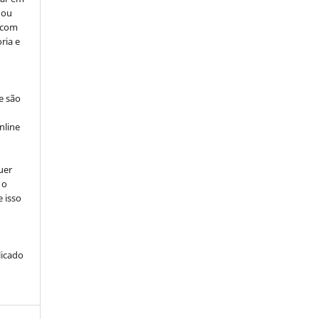
 ou
, com
ria e
e são
e
nline
uer
 o
e isso
licado