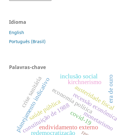
Idioma
English
Português (Brasil)
Palavras-chave
inclusão social
era de ouro
crise sanitária
planejamento indicativo
kirchnerismo
austeridade fiscal
economia política
recessão econômica
saúde pública
constituição de 1988
covid-19
monetarismo
endividamento externo
redemocratização