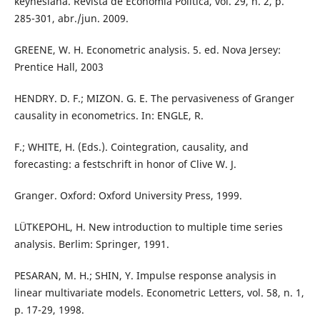
keynesiana. Revista de Economia Política, vol. 29, n. 2, p.
285-301, abr./jun. 2009.
GREENE, W. H. Econometric analysis. 5. ed. Nova Jersey:
Prentice Hall, 2003
HENDRY. D. F.; MIZON. G. E. The pervasiveness of Granger
causality in econometrics. In: ENGLE, R.
F.; WHITE, H. (Eds.). Cointegration, causality, and
forecasting: a festschrift in honor of Clive W. J.
Granger. Oxford: Oxford University Press, 1999.
LÜTKEPOHL, H. New introduction to multiple time series
analysis. Berlim: Springer, 1991.
PESARAN, M. H.; SHIN, Y. Impulse response analysis in
linear multivariate models. Econometric Letters, vol. 58, n. 1,
p. 17-29, 1998.