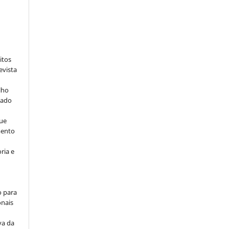
:
itos
evista
lho
iado
ue
mento
ria e
o para
onais
va da