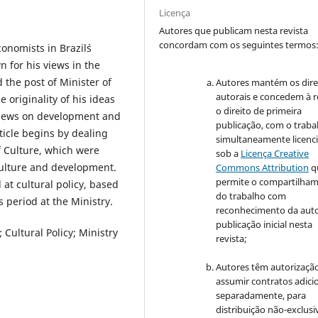
Licença
Autores que publicam nesta revista
concordam com os seguintes termos
nomists in Brazil`s
wn for his views in the
d the post of Minister of
Autores mantém os dire
autorais e concedem à r
e originality of his ideas
o direito de primeira
s views on development and
publicação, com o traba
ticle begins by dealing
simultaneamente licenc
of Culture, which were
sob a
Licença Creative
culture and development.
Commons Attribution
q
permite o compartilha
 at cultural policy, based
do trabalho com
 period at the Ministry.
reconhecimento da auto
publicação inicial nesta
Cultural Policy; Ministry
revista;
Autores têm autorizaçã
assumir contratos adici
separadamente, para
distribuição não-exclusi