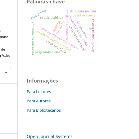
Palavras-chave
ciro gomes
ditadura militar
economia política
basel accords
constituição de 1988
saúde pública
development banks
resenha
democracia
covid-19
recessão econômica
austeridade fiscal
planejamento indicativo
era de ouro
a
endividamento externo
aminho
crise sanitária
 de
hegemonia eua
r/cdes
Informações
Para Leitores
Para Autores
Para Bibliotecários
Open Journal Systems