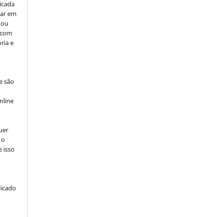
icada
car em
 ou
, com
ria e
e são
e
nline
uer
 o
e isso
licado