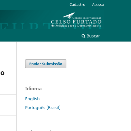
Cadastro
Acesso
Buscar
Enviar Submissão
no
Idioma
English
Português (Brasil)