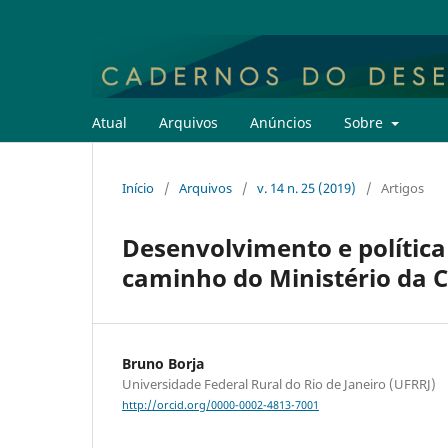
Atual
Arquivos
Anúncios
Sobre
Início
/
Arquivos
/
v. 14 n. 25 (2019)
/
Artigos
Desenvolvimento e política 
caminho do Ministério da C
Bruno Borja
Universidade Federal Rural do Rio de Janeiro (UFRRJ)
http://orcid.org/0000-0002-4813-7001