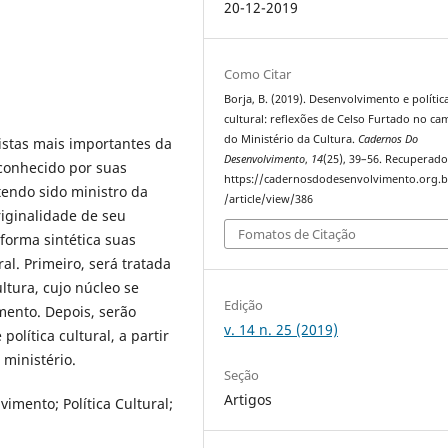
20-12-2019
Como Citar
Borja, B. (2019). Desenvolvimento e polític
cultural: reflexões de Celso Furtado no c
do Ministério da Cultura.
Cadernos Do
tas mais importantes da
Desenvolvimento
,
14
(25), 39–56. Recuperado
 conhecido por suas
https://cadernosdodesenvolvimento.org.b
tendo sido ministro da
/article/view/386
riginalidade de seu
Fomatos de Citação
forma sintética suas
al. Primeiro, será tratada
ltura, cujo núcleo se
Edição
mento. Depois, serão
v. 14 n. 25 (2019)
olítica cultural, a partir
 ministério.
Seção
Artigos
vimento; Política Cultural;