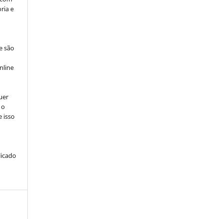
ria e
e são
e
nline
uer
 o
e isso
licado