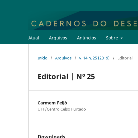
Atual
Arquivos
Anúncios
Sobre
Início
/
Arquivos
/
v. 14 n. 25 (2019)
/
Editorial
Editorial | Nº 25
Carmem Feijó
UFF/Centro Celso Furtado
Downloads