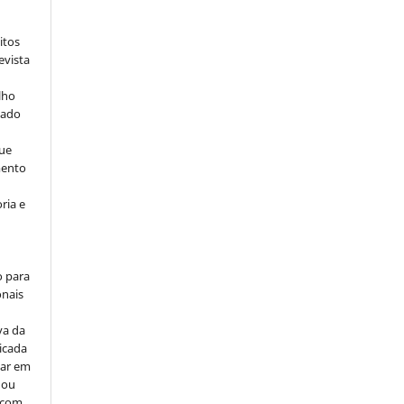
itos
evista
lho
iado
ue
mento
ria e
o para
onais
va da
icada
car em
 ou
, com