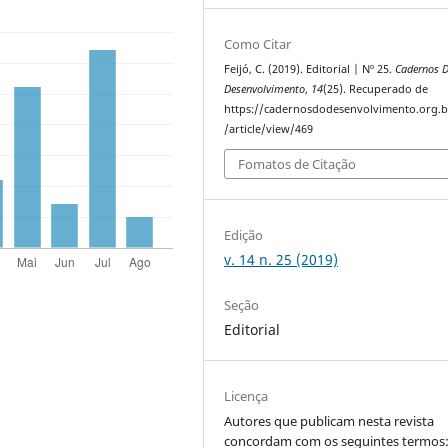
Como Citar
Feijó, C. (2019). Editorial | Nº 25.
Cadernos 
Desenvolvimento
,
14
(25). Recuperado de
https://cadernosdodesenvolvimento.org.b
/article/view/469
Fomatos de Citação
Edição
v. 14 n. 25 (2019)
Seção
Editorial
Licença
Autores que publicam nesta revista
concordam com os seguintes termos