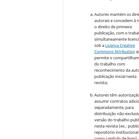
Autores mantém os dire
autorais e concedem à r
o direito de primeira
publicação, com o traba
simultaneamente licenc
sob a
Licença Creative
Commons Attribution
q
permite o compartilha
do trabalho com
reconhecimento da auto
publicação inicial nesta
revista;
Autores têm autorizaçã
assumir contratos adici
separadamente, para
distribuição não-exclusi
versão do trabalho publ
nesta revista (ex.: publi
repositório institucional
como capítulo de livro)