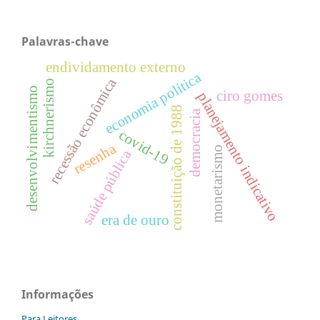
Palavras-chave
endividamento externo
economia política
recessão econômica
kirchnerismo
desenvolvimentismo
ciro gomes
planejamento indicativo
constituição de 1988
democracia
covid-19
resenha
monetarismo
saúde pública
era de ouro
Informações
Para Leitores