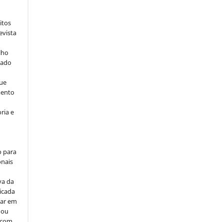
itos
evista
lho
iado
ue
mento
ria e
o para
onais
va da
icada
car em
 ou
, com