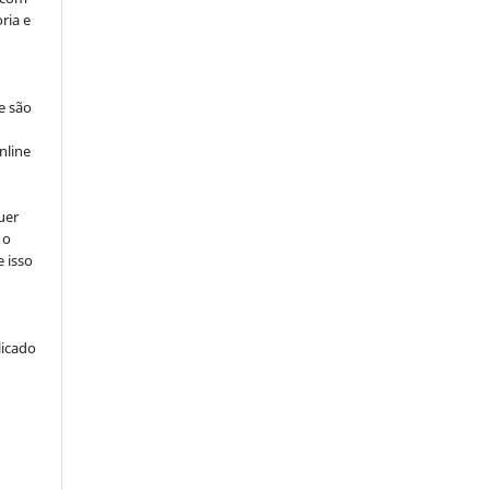
ria e
e são
e
nline
uer
 o
e isso
licado