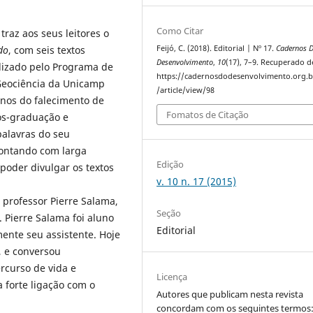
Como Citar
raz aos seus leitores o
Feijó, C. (2018). Editorial | Nº 17.
Cadernos 
do
, com seis textos
Desenvolvimento
,
10
(17), 7–9. Recuperado d
lizado pelo Programa de
https://cadernosdodesenvolvimento.org.b
e Geociência da Unicamp
/article/view/98
anos do falecimento de
Fomatos de Citação
s-graduação e
palavras do seu
contando com larga
Edição
 poder divulgar os textos
v. 10 n. 17 (2015)
o professor Pierre Salama,
Seção
 Pierre Salama foi aluno
Editorial
ente seu assistente. Hoje
3, e conversou
rcurso de vida e
Licença
forte ligação com o
Autores que publicam nesta revista
concordam com os seguintes termos