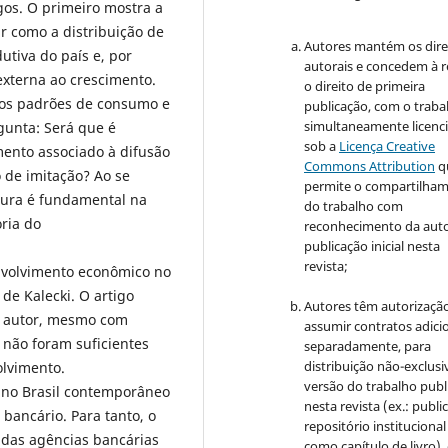
igos. O primeiro mostra a
r como a distribuição de
Autores mantém os dire
tiva do país e, por
autorais e concedem à r
o externa ao crescimento.
o direito de primeira
dos padrões de consumo e
publicação, com o traba
simultaneamente licenc
unta: Será que é
sob a
Licença Creative
ento associado à difusão
Commons Attribution
q
de imitação? Ao se
permite o compartilha
tura é fundamental na
do trabalho com
ria do
reconhecimento da auto
publicação inicial nesta
revista;
envolvimento econômico no
 de Kalecki. O artigo
Autores têm autorizaçã
do autor, mesmo com
assumir contratos adici
 não foram suficientes
separadamente, para
distribuição não-exclusi
olvimento.
versão do trabalho publ
 no Brasil contemporâneo
nesta revista (ex.: publi
 bancário. Para tanto, o
repositório institucional
das agências bancárias
como capítulo de livro)