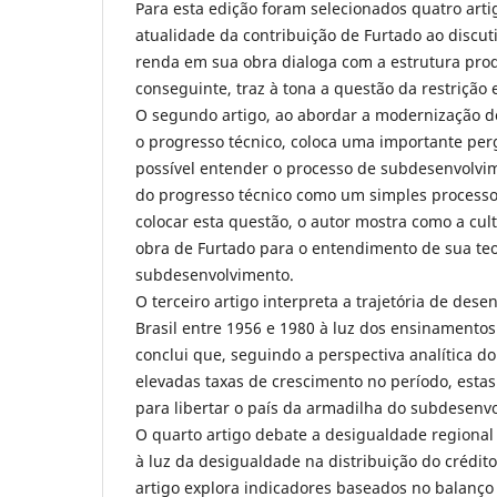
Para esta edição foram selecionados quatro art
atualidade da contribuição de Furtado ao discuti
renda em sua obra dialoga com a estrutura produ
conseguinte, traz à tona a questão da restriçã
O segundo artigo, ao abordar a modernização 
o progresso técnico, coloca uma importante perg
possível entender o processo de subdesenvolvim
do progresso técnico como um simples processo 
colocar esta questão, o autor mostra como a cul
obra de Furtado para o entendimento de sua teo
subdesenvolvimento.
O terceiro artigo interpreta a trajetória de des
Brasil entre 1956 e 1980 à luz dos ensinamentos
conclui que, seguindo a perspectiva analítica 
elevadas taxas de crescimento no período, estas
para libertar o país da armadilha do subdesenv
O quarto artigo debate a desigualdade regional
à luz da desigualdade na distribuição do crédito
artigo explora indicadores baseados no balanço 