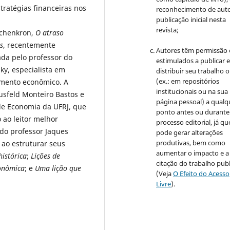
tratégias financeiras nos
reconhecimento de auto
publicação inicial nesta
revista;
rschenkron,
O atraso
s
, recentemente
Autores têm permissão 
ada pelo professor do
estimulados a publicar 
ky, especialista em
distribuir seu trabalho o
(ex.: em repositórios
imento econômico. A
institucionais ou na sua
kusfeld Monteiro Bastos e
página pessoal) a qualq
de Economia da UFRJ, que
ponto antes ou durante
 ao leitor melhor
processo editorial, já qu
do professor Jaques
pode gerar alterações
produtivas, bem como
, ao estruturar seus
aumentar o impacto e a
istórica
;
Lições de
citação do trabalho pub
onômica
; e
Uma lição que
(Veja
O Efeito do Acesso
Livre
).