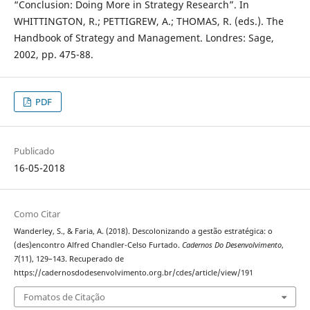
“Conclusion: Doing More in Strategy Research”. In
WHITTINGTON, R.; PETTIGREW, A.; THOMAS, R. (eds.). The
Handbook of Strategy and Management. Londres: Sage,
2002, pp. 475-88.
PDF
Publicado
16-05-2018
Como Citar
Wanderley, S., & Faria, A. (2018). Descolonizando a gestão estratégica: o
(des)encontro Alfred Chandler-Celso Furtado.
Cadernos Do Desenvolvimento
,
7
(11), 129–143. Recuperado de
https://cadernosdodesenvolvimento.org.br/cdes/article/view/191
Fomatos de Citação