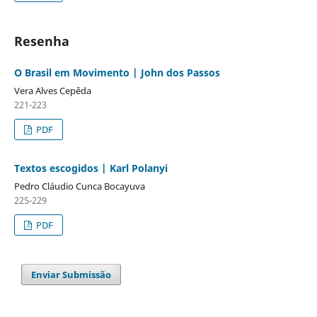
Resenha
O Brasil em Movimento | John dos Passos
Vera Alves Cepêda
221-223
PDF
Textos escogidos | Karl Polanyi
Pedro Cláudio Cunca Bocayuva
225-229
PDF
Enviar Submissão