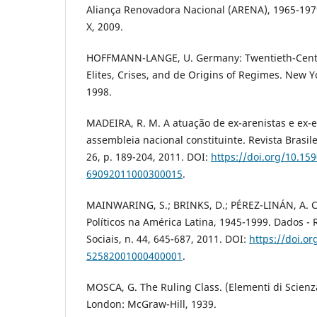
Aliança Renovadora Nacional (ARENA), 1965-1979
X, 2009.
HOFFMANN-LANGE, U. Germany: Twentieth-Centur
Elites, Crises, and de Origins of Regimes. New Y
1998.
MADEIRA, R. M. A atuação de ex-arenistas e ex-
assembleia nacional constituinte. Revista Brasile
26, p. 189-204, 2011. DOI:
https://doi.org/10.15
69092011000300015
.
MAINWARING, S.; BRINKS, D.; PÉREZ-LINÁN, A. C
Políticos na América Latina, 1945-1999. Dados - 
Sociais, n. 44, 645-687, 2011. DOI:
https://doi.o
52582001000400001
.
MOSCA, G. The Ruling Class. (Elementi di Scienza
London: McGraw-Hill, 1939.