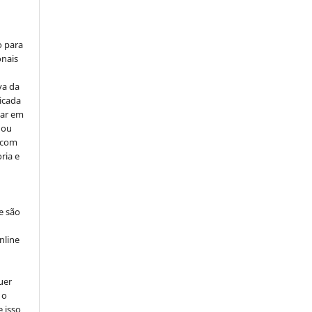
o para
onais
va da
icada
car em
 ou
, com
ria e
e são
e
nline
uer
 o
e isso