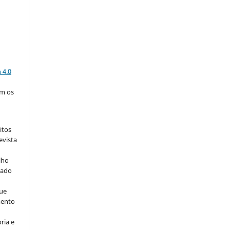
a
 4.0
om os
itos
evista
lho
iado
ue
mento
ria e