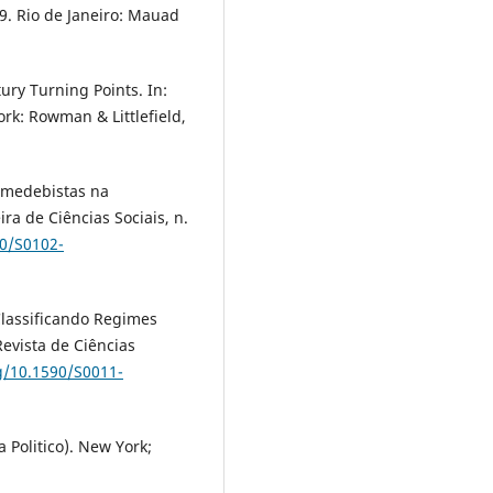
. Rio de Janeiro: Mauad
y Turning Points. In:
ork: Rowman & Littlefield,
emedebistas na
ira de Ciências Sociais, n.
90/S0102-
lassificando Regimes
Revista de Ciências
rg/10.1590/S0011-
 Politico). New York;