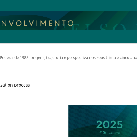
Federal de 1988: origens, trajetória e perspectiva nos seus trinta e cinco an
ization process