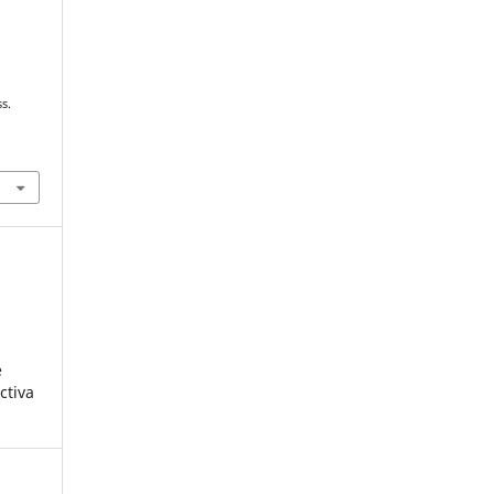
s.
8
e
ctiva