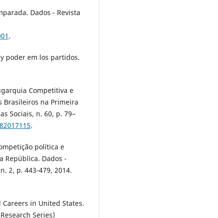
mparada. Dados - Revista
001
.
y poder em los partidos.
igarquia Competitiva e
s Brasileiros na Primeira
s Sociais, n. 60, p. 79–
582017115
.
competição política e
ra República. Dados -
 n. 2, p. 443-479, 2014.
l Careers in United States.
 Research Series)