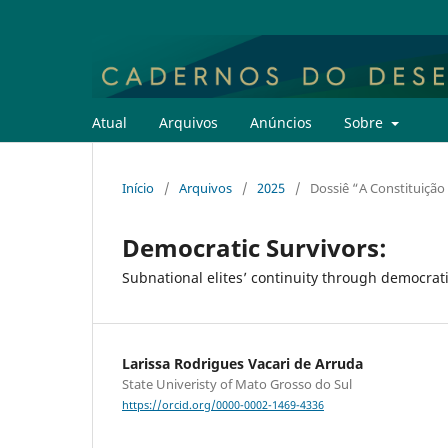
Atual
Arquivos
Anúncios
Sobre
Início
/
Arquivos
/
2025
/
Dossiê “A Constituição 
Democratic Survivors:
Subnational elites’ continuity through democrat
Larissa Rodrigues Vacari de Arruda
State Univeristy of Mato Grosso do Sul
https://orcid.org/0000-0002-1469-4336