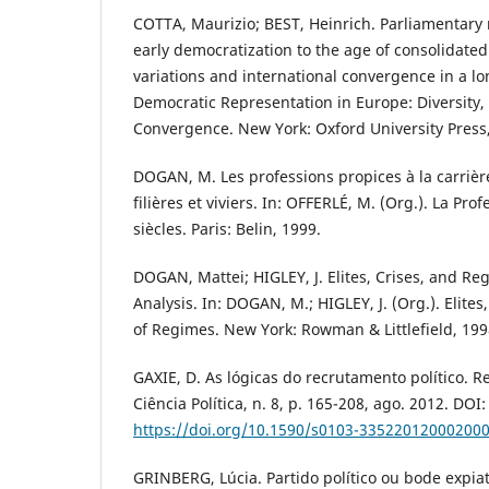
COTTA, Maurizio; BEST, Heinrich. Parliamentary
early democratization to the age of consolidate
variations and international convergence in a lo
Democratic Representation in Europe: Diversity
Convergence. New York: Oxford University Press
DOGAN, M. Les professions propices à la carrièr
filières et viviers. In: OFFERLÉ, M. (Org.). La Pro
siècles. Paris: Belin, 1999.
DOGAN, Mattei; HIGLEY, J. Elites, Crises, and R
Analysis. In: DOGAN, M.; HIGLEY, J. (Org.). Elite
of Regimes. New York: Rowman & Littlefield, 199
GAXIE, D. As lógicas do recrutamento político. Re
Ciência Política, n. 8, p. 165-208, ago. 2012. DOI:
https://doi.org/10.1590/s0103-33522012000200
GRINBERG, Lúcia. Partido político ou bode expia