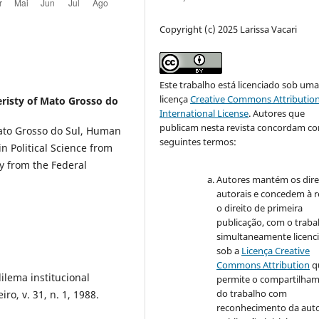
Copyright (c) 2025 Larissa Vacari
Este trabalho está licenciado sob um
licença
Creative Commons Attribution
eristy of Mato Grosso do
International License
.
Autores que
publicam nesta revista concordam c
 Mato Grosso do Sul, Human
seguintes termos:
n Political Science from
ry from the Federal
Autores mantém os dire
autorais e concedem à r
o direito de primeira
publicação, com o traba
simultaneamente licenc
sob a
Licença Creative
Commons Attribution
q
ilema institucional
permite o compartilha
do trabalho com
iro, v. 31, n. 1, 1988.
reconhecimento da auto