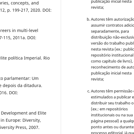
publicação inicial nesta
ories, concepts, and
revista;
12, p. 199-217, 2020. DOI:
Autores têm autorizaçã
assumir contratos adici
reers in multi-level
separadamente, para
distribuição não-exclusi
7-115, 2011a. DOI:
versão do trabalho publ
nesta revista (ex.: publi
repositório institucional
te política Imperial. Rio
como capítulo de livro)
reconhecimento de auto
publicação inicial nesta
nto parlamentar: Um
revista;
 e depois da ditadura.
Autores têm permissão 
2016. DOI:
estimulados a publicar 
distribuir seu trabalho o
(ex.: em repositórios
l Development and Elite
institucionais ou na sua
in Europe: Diversity,
página pessoal) a qualq
ponto antes ou durante
ersity Press, 2007.
processo editorial, já qu