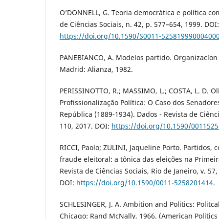
O’DONNELL, G. Teoria democrática e política co
de Ciências Sociais, n. 42, p. 577–654, 1999. DOI:
https://doi.org/10.1590/S0011-52581999000400
PANEBIANCO, A. Modelos partido. Organizacíon 
Madrid: Alianza, 1982.
PERISSINOTTO, R.; MASSIMO, L.; COSTA, L. D. Ol
Profissionalização Política: O Caso dos Senadore
República (1889-1934). Dados - Revista de Ciência
110, 2017. DOI:
https://doi.org/10.1590/001152
RICCI, Paolo; ZULINI, Jaqueline Porto. Partidos, 
fraude eleitoral: a tônica das eleições na Primei
Revista de Ciências Sociais, Rio de Janeiro, v. 57,
DOI:
https://doi.org/10.1590/0011-5258201414
.
SCHLESINGER, J. A. Ambition and Politics: Politca
Chicago: Rand McNally, 1966. (American Politics