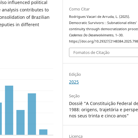
lso influenced political
Como Citar
e analysis contributes to
consolidation of Brazilian
Rodrigues Vacari de Arruda, L. (2025).
Democratic Survivors: : Subnational elites’
eputies in different
continuity through democratization proces
Cadernos Do Desenvolvimento
, 1–30.
https://doi.org/10.29327/2148384.2025.79
Fomatos de Citação
Edição
2025
Seção
Dossiê “A Constituição Federal d
1988: origens, trajetória e perspe
nos seus trinta e cinco anos”
Licença