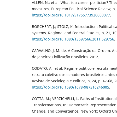
ALLEN, N.; et al. What is a career politician? The
measures. European Political Science Review, n. 
https://doi.org/10.1017/S1755773920000077
.
BORCHERT, J.; STOLZ, K. Introduction: Political ca
systems. Regional and Federal Studies, n. 21, 10
https://doi.org/10.1080/13597566.2011.529756
.
CARVALHO, J. M. de. A Construção da Ordem. A eli
de Janeiro: Civilização Brasileira, 2012.
CODATO, A.; et al. Regime político e recrutame
retrato coletivo dos senadores brasileiros antes
Revista de Sociologia e Politica, n. 24, p. 47-68, 
https://doi.org/10.1590/1678-987316246005
.
COTTA, M.; VERZICHELLI, L. Paths of Institutiona
Transformations. In: Democratic Representation 
Change, and Convergence. New York: Oxford Univ