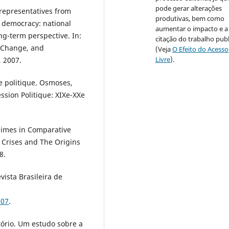
pode gerar alterações
 representatives from
produtivas, bem como
d democracy: national
aumentar o impacto e a
ng-term perspective. In:
citação do trabalho pub
, Change, and
(Veja
O Efeito do Acesso
Livre
).
, 2007.
e politique. Osmoses,
fession Politique: XIXe-XXe
egimes in Comparative
s, Crises and The Origins
8.
vista Brasileira de
007
.
tório. Um estudo sobre a