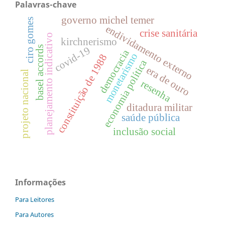
Palavras-chave
governo michel temer
ciro gomes
endividamento externo
crise sanitária
planejamento indicativo
kirchnerismo
basel accords
covid-19
democracia
monetarismo
constituição de 1988
economia política
era de ouro
projeto nacional
resenha
ditadura militar
saúde pública
inclusão social
Informações
Para Leitores
Para Autores