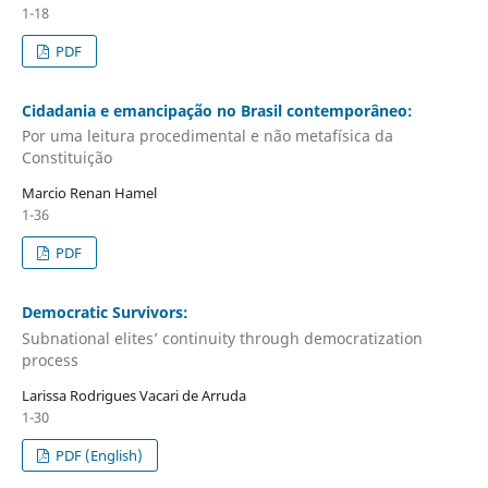
1-18
PDF
Cidadania e emancipação no Brasil contemporâneo:
Por uma leitura procedimental e não metafísica da
Constituição
Marcio Renan Hamel
1-36
PDF
Democratic Survivors:
Subnational elites’ continuity through democratization
process
Larissa Rodrigues Vacari de Arruda
1-30
PDF (English)