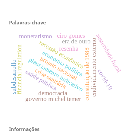
Palavras-chave
ciro gomes
austeridade fiscal
monetarismo
endividamento externo
era de ouro
recessão econômica
financial regulation
resenha
constituição de 1988
economia política
projeto nacional
planejamento indicativo
subdesarrollo
crise sanitária
covid-19
saúde pública
democracia
governo michel temer
Informações