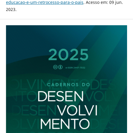
educacao-e-um-retrocesso-para-o-pais
. Acesso em: 09 jun.
2023.