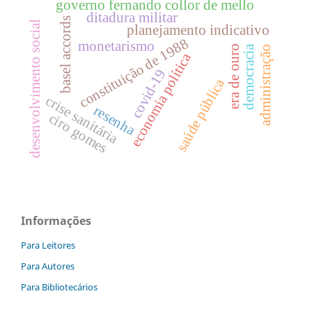
governo fernando collor de mello
ditadura militar
basel accords
desenvolvimento social
planejamento indicativo
constituição de 1988
monetarismo
democracia
era de ouro
administração
economia política
covid-19
saúde pública
crise sanitária
resenha
ciro gomes
Informações
Para Leitores
Para Autores
Para Bibliotecários