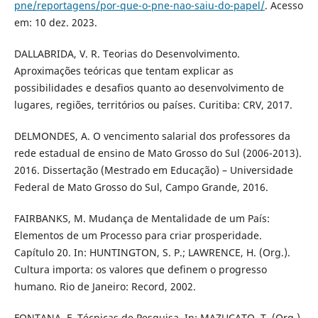
pne/reportagens/por-que-o-pne-nao-saiu-do-papel/
. Acesso
em: 10 dez. 2023.
DALLABRIDA, V. R. Teorias do Desenvolvimento.
Aproximações teóricas que tentam explicar as
possibilidades e desafios quanto ao desenvolvimento de
lugares, regiões, territórios ou países. Curitiba: CRV, 2017.
DELMONDES, A. O vencimento salarial dos professores da
rede estadual de ensino de Mato Grosso do Sul (2006-2013).
2016. Dissertação (Mestrado em Educação) – Universidade
Federal de Mato Grosso do Sul, Campo Grande, 2016.
FAIRBANKS, M. Mudança de Mentalidade de um País:
Elementos de um Processo para criar prosperidade.
Capítulo 20. In: HUNTINGTON, S. P.; LAWRENCE, H. (Org.).
Cultura importa: os valores que definem o progresso
humano. Rio de Janeiro: Record, 2002.
FONTANA, F. Técnicas de Pesquisa. In: MAZUCATO, T. (Org.).