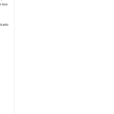
e isso
licado