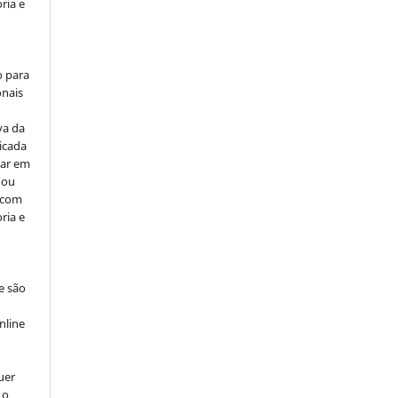
ria e
o para
onais
va da
icada
car em
 ou
, com
ria e
e são
e
nline
uer
 o