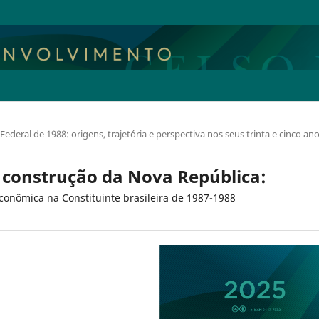
Federal de 1988: origens, trajetória e perspectiva nos seus trinta e cinco an
a construção da Nova República:
conômica na Constituinte brasileira de 1987-1988