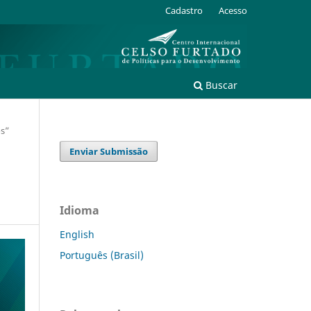
Cadastro
Acesso
Buscar
os”
Enviar Submissão
Idioma
English
Português (Brasil)