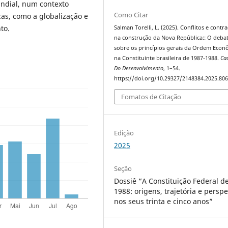
ndial, num contexto
Como Citar
as, como a globalização e
to.
Salman Torelli, L. (2025). Conflitos e contr
na construção da Nova República:: O deba
sobre os princípios gerais da Ordem Econ
na Constituinte brasileira de 1987-1988.
Ca
Do Desenvolvimento
, 1–54.
https://doi.org/10.29327/2148384.2025.80
Fomatos de Citação
Edição
2025
Seção
Dossiê “A Constituição Federal d
1988: origens, trajetória e perspe
nos seus trinta e cinco anos”