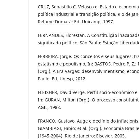
CRUZ, Sebastião C. Velasco e. Estado e economi
política industrial e transição política. Rio de Ja
Relume Dumará; Ed. Unicamp, 1997.
FERNANDES, Florestan. A Constituição inacabada:
significado político. São Paulo: Estação Liberdad
FERREIRA, Jorge. Os conceitos e seus lugares: tr
estatismo e populismo. In: BASTOS, Pedro P. Z.;
(Org.). A Era Vargas: desenvolvimentismo, econ
Paulo: Ed. Unesp, 2012.
FLEISHER, David Verge. Perfil sócio-econômico e p
In: GURAN, Milton (Org.). O processo constituint
AGIL, 1988.
FRANCO, Gustavo. Auge e declínio do inflacionism
GIAMBIAGI, Fabio; et al. (Org.). Economia Brasi
(1945-2004). Rio de Janeiro: Elsevier, 2005.