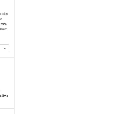
adições
te
ômica
dernos
6
e
ctiva