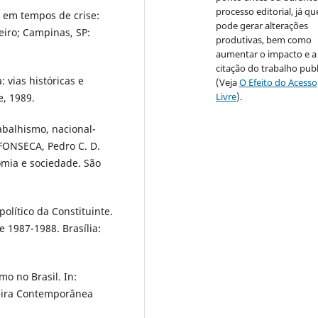
processo editorial, já qu
a em tempos de crise:
pode gerar alterações
neiro; Campinas, SP:
produtivas, bem como
aumentar o impacto e a
citação do trabalho pub
 vias históricas e
(Veja
O Efeito do Acesso
Livre
).
e, 1989.
abalhismo, nacional-
 FONSECA, Pedro C. D.
omia e sociedade. São
olítico da Constituinte.
e 1987-1988. Brasília:
o no Brasil. In:
leira Contemporânea