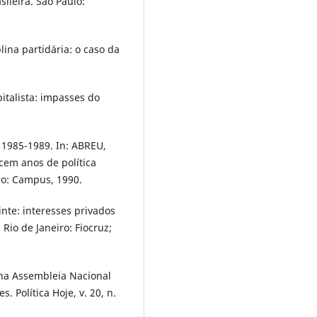
ileira. São Paulo:
ina partidária: o caso da
italista: impasses do
1985-1989. In: ABREU,
cem anos de política
ro: Campus, 1990.
inte: interesses privados
 Rio de Janeiro: Fiocruz;
na Assembleia Nacional
. Política Hoje, v. 20, n.