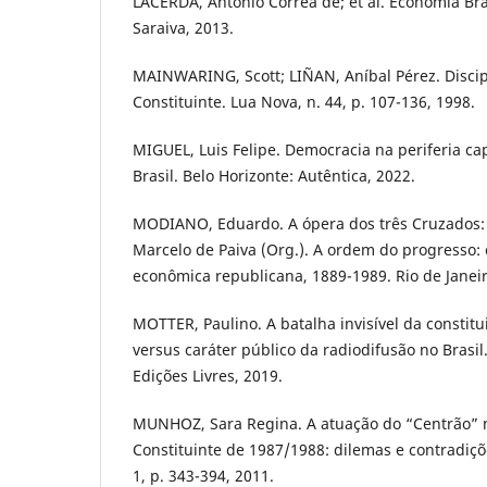
LACERDA, Antonio Corrêa de; et al. Economia Bras
Saraiva, 2013.
MAINWARING, Scott; LIÑAN, Aníbal Pérez. Discipl
Constituinte. Lua Nova, n. 44, p. 107-136, 1998.
MIGUEL, Luis Felipe. Democracia na periferia cap
Brasil. Belo Horizonte: Autêntica, 2022.
MODIANO, Eduardo. A ópera dos três Cruzados: 
Marcelo de Paiva (Org.). A ordem do progresso: 
econômica republicana, 1889-1989. Rio de Janei
MOTTER, Paulino. A batalha invisível da constitu
versus caráter público da radiodifusão no Brasil.
Edições Livres, 2019.
MUNHOZ, Sara Regina. A atuação do “Centrão” 
Constituinte de 1987/1988: dilemas e contradições
1, p. 343-394, 2011.