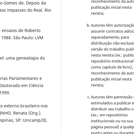
reconhecimento da auto
io Gomes de. Depois da
publicação inicial nesta
 aos impasses do Real. Rio
revista;
Autores têm autorizaçã
: ensaios de Roberto
assumir contratos adici
separadamente, para
 1988. São Paulo: LVM
distribuição não-exclusi
versão do trabalho publ
nesta revista (ex.: publi
el: uma genealogia do
repositório institucional
como capítulo de livro)
reconhecimento de auto
orias Parlamentares e
publicação inicial nesta
revista;
(Doutorado em Ciência
 1999.
Autores têm permissão 
estimulados a publicar 
o externo brasileiro nos
distribuir seu trabalho o
TINHO, Renata (Org.).
(ex.: em repositórios
ampinas, SP: Unicamp/IE,
institucionais ou na sua
página pessoal) a qualq
ponto antes ou durante