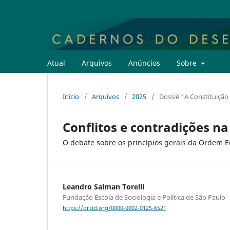
Atual
Arquivos
Anúncios
Sobre
Início
/
Arquivos
/
2025
/
Dossiê “A Constituição 
Conflitos e contradições n
O debate sobre os princípios gerais da Ordem E
Leandro Salman Torelli
Fundação Escola de Sociologia e Política de São Paulo
https://orcid.org/0000-0002-0125-6521