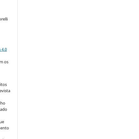
relli
a
 4.0
om os
itos
evista
lho
iado
ue
mento