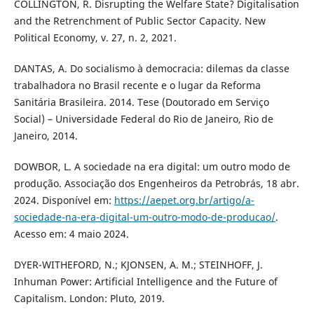
COLLINGTON, R. Disrupting the Welfare State? Digitalisation
and the Retrenchment of Public Sector Capacity. New
Political Economy, v. 27, n. 2, 2021.
DANTAS, A. Do socialismo à democracia: dilemas da classe
trabalhadora no Brasil recente e o lugar da Reforma
Sanitária Brasileira. 2014. Tese (Doutorado em Serviço
Social) – Universidade Federal do Rio de Janeiro, Rio de
Janeiro, 2014.
DOWBOR, L. A sociedade na era digital: um outro modo de
produção. Associação dos Engenheiros da Petrobrás, 18 abr.
2024. Disponível em:
https://aepet.org.br/artigo/a-
sociedade-na-era-digital-um-outro-modo-de-producao/
.
Acesso em: 4 maio 2024.
DYER-WITHEFORD, N.; KJONSEN, A. M.; STEINHOFF, J.
Inhuman Power: Artificial Intelligence and the Future of
Capitalism. London: Pluto, 2019.