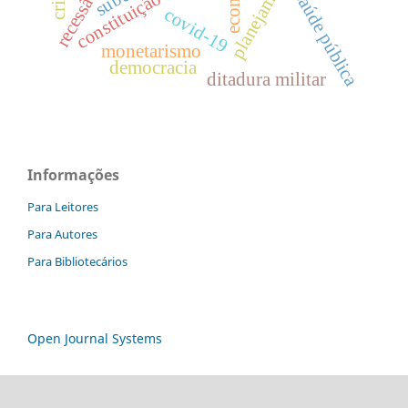
constituição de 1988
saúde pública
covid-19
monetarismo
democracia
ditadura militar
Informações
Para Leitores
Para Autores
Para Bibliotecários
Open Journal Systems