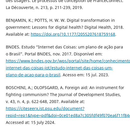
des usagers. Le processus de conception de FranceConnect.
La Découverte, n. 213, p. 211-239, 2019.
BENJAMIN, K.; POTTS, H. W. W. Digital transformation in
government: Lessons for digital health? Digital Health, 2018.
Available at:
https://doi.org/10.1177/2055207618759168
.
BNDES. Estudo “Internet das Coisas: um plano de ação para
o Brasil”. Portal BNDES, nov. 2017. Disponível em:
https://www.bndes.gov.br/wps/portal/site/home/conheciment
internet-das-coisas-iot/estudo-internet-das-coisas-um-
plano-de-acao-para-o-brasil
. Acesso em: 15 jul. 2023.
BOSCHINI, A.; OLOFSGARD, A. Foreign aid: An instrument for
fighting communism? The Journal of Development Studies,
v. 43, n. 4, p. 622-648, 2007. Available at:
https://citeseerx.ist.psu.edu/document?
repid=rep1&type=pdf&doi=0ce01ed8a7c305fdf49f070ea6f11f84
Accessed at: 15 July 2024.