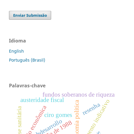
Enviar Submissão
Idioma
English
Português (Brasil)
Palavras-chave
fundos soberanos de riqueza
austeridade fiscal
planejamento indicativo
economia política
resenha
recessão econômica
crise sanitária
ciro gomes
subdesarrollo