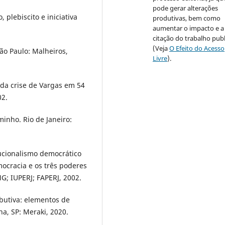
pode gerar alterações
 plebiscito e iniciativa
produtivas, bem como
aumentar o impacto e a
citação do trabalho pub
(Veja
O Efeito do Acesso
ão Paulo: Malheiros,
Livre
).
da crise de Vargas em 54
02.
minho. Rio de Janeiro:
tucionalismo democrático
ocracia e os três poderes
MG; IUPERJ; FAPERJ, 2002.
ibutiva: elementos de
na, SP: Meraki, 2020.