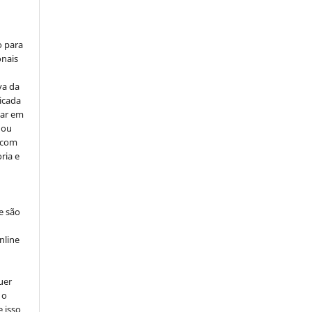
o para
onais
va da
icada
car em
 ou
, com
ria e
e são
e
nline
uer
 o
e isso