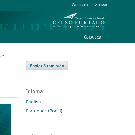
Cadastro
Acesso
Buscar
os”
Enviar Submissão
Idioma
English
Português (Brasil)