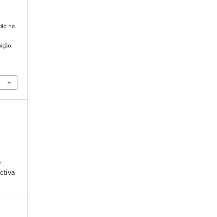
ção no
ição.
2
e
ctiva