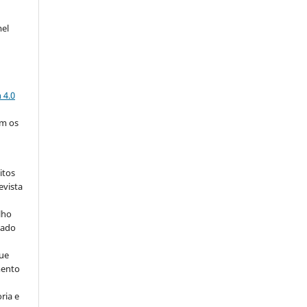
mel
a
 4.0
om os
itos
evista
lho
iado
ue
mento
ria e