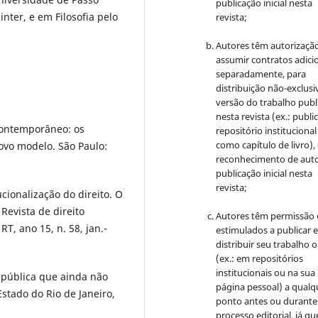
publicação inicial nesta
nter, e em Filosofia pelo
revista;
Autores têm autorizaçã
assumir contratos adici
separadamente, para
distribuição não-exclusi
versão do trabalho publ
nesta revista (ex.: publi
 contemporâneo: os
repositório institucional
como capítulo de livro)
ovo modelo. São Paulo:
reconhecimento de auto
publicação inicial nesta
revista;
cionalização do direito. O
 Revista de direito
Autores têm permissão 
RT, ano 15, n. 58, jan.-
estimulados a publicar 
distribuir seu trabalho o
(ex.: em repositórios
institucionais ou na sua
epública que ainda não
página pessoal) a qualq
Estado do Rio de Janeiro,
ponto antes ou durante
processo editorial, já qu