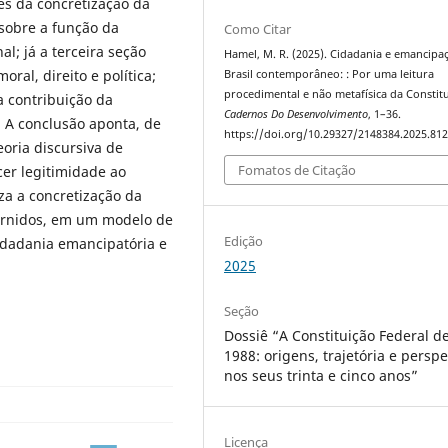
des da concretização da
 sobre a função da
Como Citar
l; já a terceira seção
Hamel, M. R. (2025). Cidadania e emancipa
al, direito e política;
Brasil contemporâneo: : Por uma leitura
procedimental e não metafísica da Constitu
a contribuição da
Cadernos Do Desenvolvimento
, 1–36.
. A conclusão aponta, de
https://doi.org/10.29327/2148384.2025.81
eoria discursiva de
Fomatos de Citação
er legitimidade ao
za a concretização da
cernidos, em um modelo de
Edição
idadania emancipatória e
2025
Seção
Dossiê “A Constituição Federal d
1988: origens, trajetória e perspe
nos seus trinta e cinco anos”
Licença