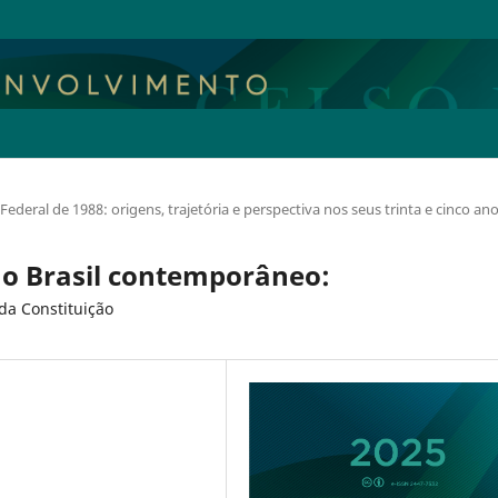
Federal de 1988: origens, trajetória e perspectiva nos seus trinta e cinco an
o Brasil contemporâneo:
da Constituição