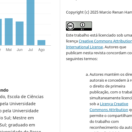
Copyright (c) 2025 Marcio Renan Ha
Este trabalho está licenciado sob um
licença
Creative Commons Attribution
International License
.
Autores que
publicam nesta revista concordam c
seguintes termos:
Autores mantém os dire
autorais e concedem à r
o direito de primeira
undo
publicação, com o traba
do, Escola de Ciências
simultaneamente licenc
s pela Universidade
sob a
Licença Creative
Commons Attribution
q
o pela Universidade
permite o compartilha
do Sul; Mestre em
do trabalho com
a Sul; graduado em
reconhecimento da auto
Universidade de Passo