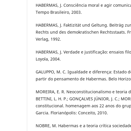
HABERMAS, J. Consciência moral e agir comunicat
Tempo Brasileiro, 2003.
HABERMAS, J. Faktizität und Geltung. Beiträg zu
Rechts und des demokratischen Rechtsstaats. F
Verlag, 1992.
HABERMAS, J. Verdade e justificação: ensaios filo
Loyola, 2004.
GALUPPO, M. C. Igualdade e diferença: Estado d
partir do pensamento de Habermas. Belo Horiz
MOREIRA, E. R. Neoconstitucionalismo e teoria da
BETTINI, L. H. P.; GONÇALVES JÚNIOR, J. C.; MOR
constitucional. homenagem aos 22 anos do gru
Garcia. Florianópolis: Conceito, 2010.
NOBRE, M. Habermas e a teoria crítica sociedade